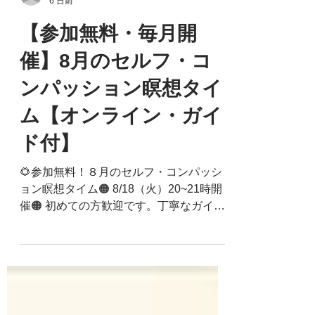
そのままの空間〜My Place of Mindfulness & Compassion〜
6 日前
【参加無料・毎月開
催】8月のセルフ・コ
ンパッション瞑想タイ
ム【オンライン・ガイ
ド付】
🌻参加無料！８月のセルフ・コンパッシ
ョン瞑想タイム🟠 8/18（火）20~21時開
催🟠 初めての方歓迎です。丁寧なガイド
がありますので、気楽にご参加くださ
い。🟠ガイド講師：大宮宗一郎（MSC講
師）