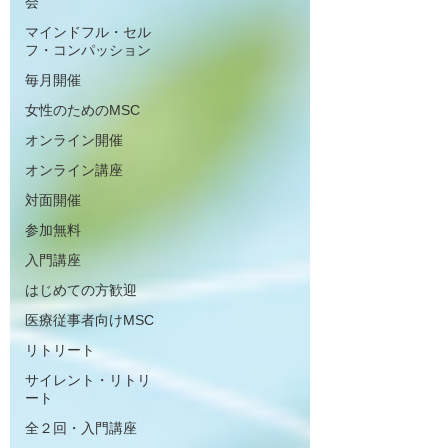
会
マインドフル・セル
フ・コンパッション
毎月開催
女性のためのMSC
オンライン開催
オンライン講座
対面開催
参加無料
入門講座
はじめての方歓迎
医療従事者向けMSC
リトリート
サイレント・リトリ
ート
全２回・入門講座