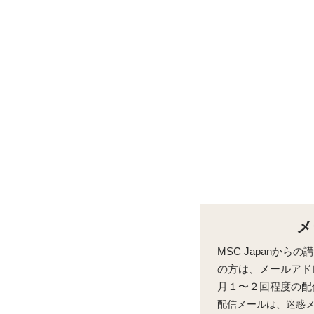
 ジャパン
サイトマップ
メ
MSC Japanか
の方は、メールアド
​月１〜２回程度の
MSC Japan 最新情報
配信メールは、迷惑
MSCとは