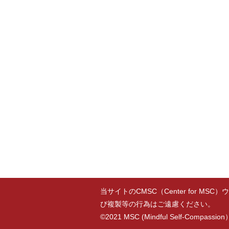
セルフ・コンパッションの要素
セルフ・コンパッションではないこと
セルフ・コンパッションと自尊心
MSC Japanについて
Center for MSC（米国）について
講師紹介
MSC講師養成について
当サイトのCMSC（Center for
び複製等の行為はご遠慮ください。
©2021 MSC (Mindful Self-Compassio