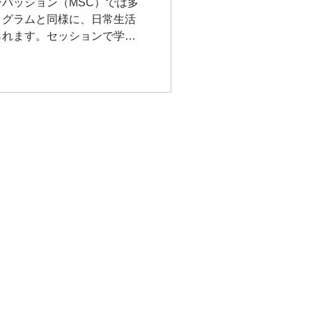
パッション（MSC）では多
ログラムと同様に、日常生活
られます。セッションで学ん
くという趣旨です。「マイン
ョン ワークブック」(星和