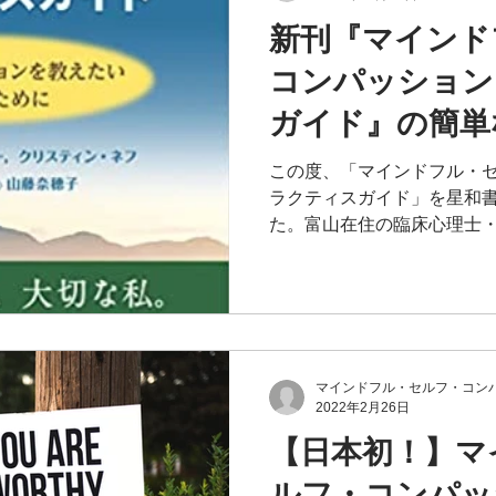
新刊『マインド
ライン開催
オンライン講座
対面開催
参加
コンパッション
ガイド』の簡単
従事者向けMSC
リトリート
サイレント・リト
て･･･セルフ
この度、「マインドフル・
ラクティスガイド」を星和
って難しいです
C体験ワークショップ
た。富山在住の臨床心理士
んと一緒に訳させて頂きまし
クと対をなす書籍です。
マインドフル・セルフ・コンパ
2022年2月26日
【日本初！】マ
ルフ・コンパッ