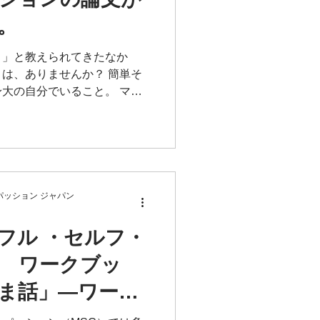
。
く」と教えられてきたなか
は、ありませんか？ 簡単そ
大の自分でいること。 マイ
ション（MSC）の翻訳書な
もようやくMSCの論文が発
ッション ジャパン
フル ・セルフ・
 ワークブッ
ま話」―ワーク
ばいけないの？