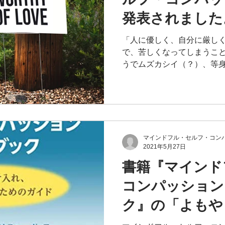
発表されました
「人に優しく、自分に厳し
で、苦しくなってしまうこと
うでムズカシイ（？）、等身
ンドフル・セルフ・コンパッ
どが書店に並ぶ中で、日本で
表されました。MS...
マインドフル・セルフ・コンパ
2021年5月27日
書籍『マインド
コンパッション
ク』の「よもや
ブックは読まね