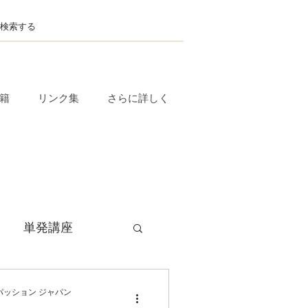
籍
リンク集
さらに詳しく
単発講座
毎月開催
ッション ジャパン