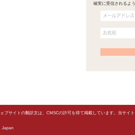
確実に受信されるよ
MSCプログラム
ワークショップ開催情報
受講をお考えの方に
ガイド瞑想音声
関連書籍
よくある質問
リンク集
お問い合わせ
 MSC）ウェブサイトの翻訳文は、CMSCの許可を得て掲載しています。当
n）Japan