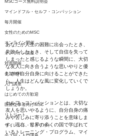
MSCコース無料説明会
マインドフル・セルフ・コンパッション
毎月開催
女性のためのMSC
オンライン開催
あなたが人生の困難に出会ったとき、
失敗をしたとき、そして自信を失って
オンライン講座
しまったと感じるような瞬間に、大切
対面開催
な友人に向き合うような思いやりと優
参加無料
しさを自分自身に向けることができた
ら、人生はどんな風に変化していくで
入門講座
しょうか。 
はじめての方歓迎
セルフ・コンパッションとは、大切な
医療従事者向けMSC
友人を思いやるように、自分自身の痛
リトリート
みや苦しみに寄り添うことを意味しま
す。現在、世界の多くの国で学ばれて
サイレント・リトリート
いるトレーニング・プログラム、マイ
全２回・入門講座