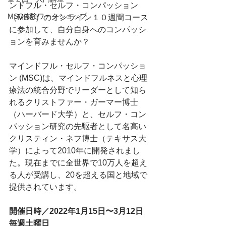
ンドフル・セルフ・コンパッション
MSC体験ワークショップ
（MSC）のオンライン１０週間コース
に参加して、自分自身へのコンパッシ
ョンを育みませんか？
マインドフル・セルフ・コンパッショ
ン (MSC)は、マインドフルネスと心理
療法の統合分野でリーダーとして知ら
れるクリストファー・ガーマー博士
（ハーバード大学）と、セルフ・コン
パッション研究の先駆者として名高い
クリスティン・ネフ博士（テキサス大
学）によって2010年に開発されまし
た。現在までに全世界で10万人を超え
る人が受講し、20を超える国と地域で
提供されています。
開催日時／2022年1月15日〜3月12日 
毎週土曜日