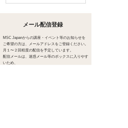
ライン】「ちゃんとしな
「自分にやさし
きゃ」と踏ん張るほど苦
やかし？ 頑張
しくなっている方へ｜
の心の整え方
MSC 8週間コース
メール配信登録
MSC Japanからの講座・イベント等のお知らせを
ご希望の方は、メールアドレスをご登録ください。
​月１〜２回程度の配信を予定しています。
配信メールは、迷惑メール等のボックスに入りやす
いため、
確実に受信されるように設定をお願いします。
送信する