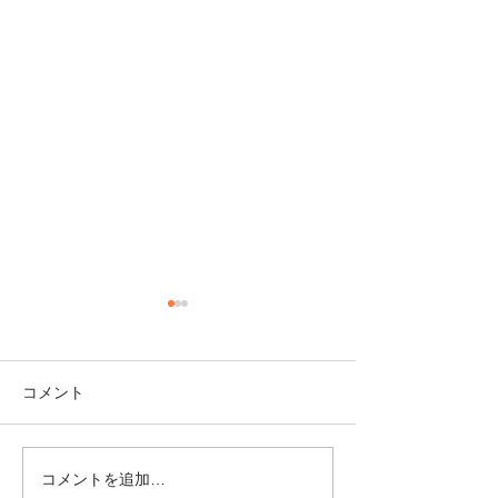
コメント
コメントを追加…
【10/8（木）開講・オン
【オンライン・6