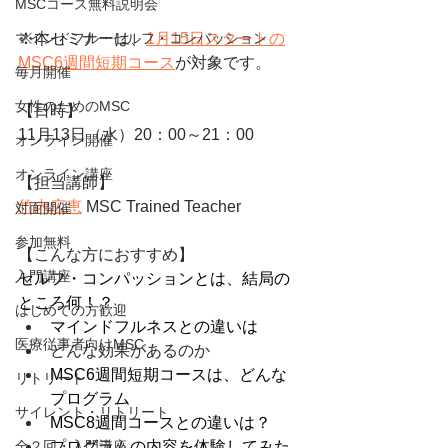
MSCコース無料説明会
※本セミナーは、
1月15日スタートの
マインドフル・セルフ・コンパッション
MSC6週間短期コース
が対象です。
毎月開催
女性のためのMSC
【日時】
11月13日（水）20：00～21：00
オンライン開催
オンライン講座
【担当講師】
竹内広恵
 MSC Trained Teacher
対面開催
参加無料
【こんな方におすすめ】
入門講座
セルフ・コンパッションとは、結局の
ところ何！？
はじめての方歓迎
マインドフルネスとの違いは
医療従事者向けMSC
どんな効果があるのか
MSC6週間短期コースは、どんな
リトリート
プログラム
サイレント・リトリート
MSC8週間コースとの違いは？
プログラムの内容を体験してみた
全２回・入門講座