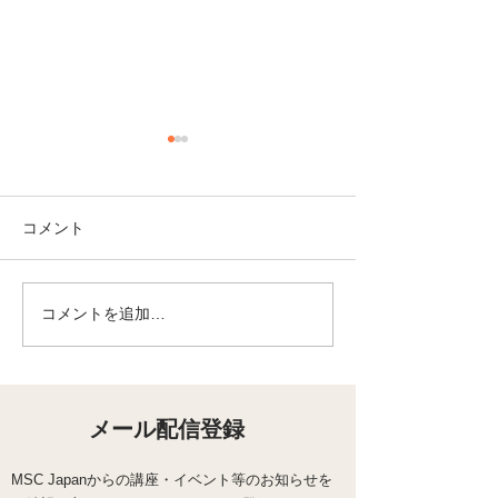
コメント
コメントを追加…
【10/8（木）開講・オン
【オンライン・6
ライン】「ちゃんとしな
「自分にやさし
きゃ」と踏ん張るほど苦
やかし？ 頑張
しくなっている方へ｜
の心の整え方
MSC 8週間コース
メール配信登録
MSC Japanからの講座・イベント等のお知らせを