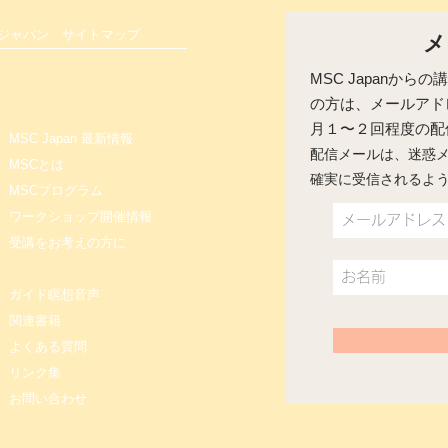
る方へ｜MSC 8週間コース
 ジャパン
サイトマップ
メ
MSC Japanか
の方は、メールアド
​月１〜２回程度の
MSC Japan 最新情報
配信メールは、迷惑
MSCとは
確実に受信されるよ
MSCプログラム
ワークショップ開催情報
受講をお考えの方に
ガイド瞑想音声
関連書籍
よくある質問
リンク集
お問い合わせ