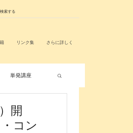
籍
リンク集
さらに詳しく
単発講座
毎月開催
土）開
フ・コン
無料
入門講座