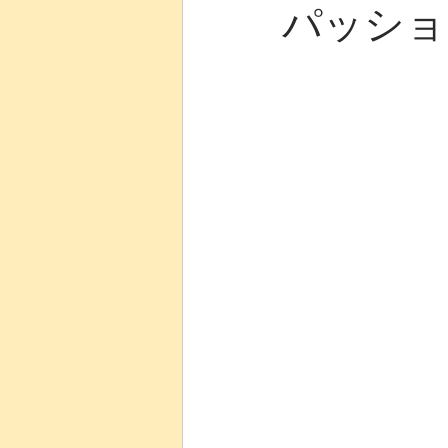
パッショ
はじめての方歓迎
医療
全２回・入門講座
MS