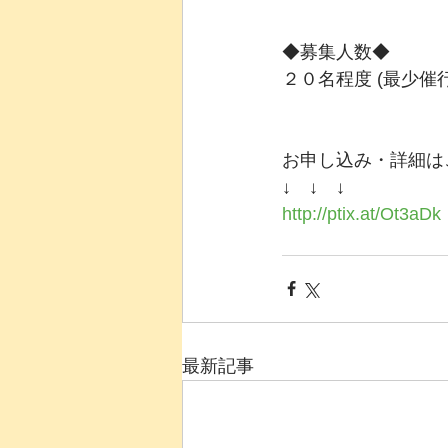
◆募集人数◆
２０名程度 (最少催行
お申し込み・詳細は
↓　↓　↓
http://ptix.at/Ot3aDk
最新記事