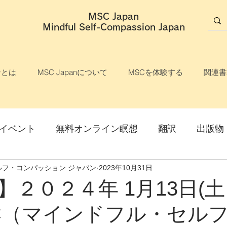
MSC Japan
​Mindful Self-Compassion Japan
ンとは
MSC Japanについて
MSCを体験する
関連書
イベント
無料オンライン瞑想
翻訳
出版物
ルフ・コンパッション ジャパン
2023年10月31日
説明会
マインドフル・セルフ・コンパッション
】２０２４年 1月13日(
C（マインドフル・セル
ライン開催
オンライン講座
対面開催
参加