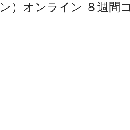
ン）オンライン ８週間
従事者向けMSC
リトリート
サイレント・リト
C体験ワークショップ