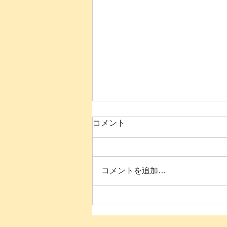
コメント
コメントを追加…
【参加無料・毎月開催】8月
のセルフ・コンパッション瞑
想タイム【オンライン・ガイ