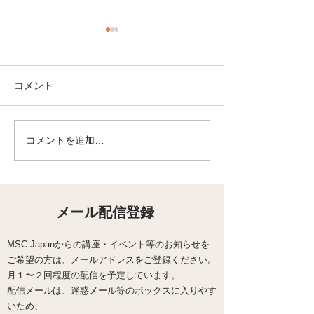
コメント
コメントを追加…
【募集中】４月のセル
【募集中】3月
フ・コンパッション瞑想
コンパッション
タイム【オンライン】
ム【オンライン
メール配信登録
MSC Japanからの講座・イベント等のお知らせを
ご希望の方は、メールアドレスをご登録ください。
​月１〜２回程度の配信を予定しています。
配信メールは、迷惑メール等のボックスに入りやす
いため、