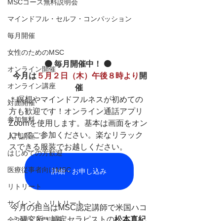
MSCコース無料説明会
マインドフル・セルフ・コンパッション
毎月開催
女性のためのMSC
🟠 毎月開催中！ 🟠 
オンライン開催
 今月は
５月２日（木）午後８時より
開
オンライン講座
催
＊
️瞑想やマインドフルネスが初めての
対面開催
方も歓迎です！
オンライン通話アプリ 
参加無料
Zoomを使用します。基本は画面をオン
にしてご参加ください。楽なリラック
入門講座
スできる服装でお越しください。
はじめての方歓迎
医療従事者向けMSC
詳細・お申し込み
リトリート
サイレント・リトリート
今月の担当はMSC認定講師で米国ハコ
ミ研究所・認定セラピストの
松本真紀
全２回・入門講座