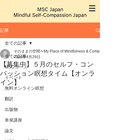
MSC Japan
​Mindful Self-Compassion Japan
記事
全ての記事
そのままの空間〜My Place of Mindfulness & Compassion〜
全ての記事
2024年4月29日
【募集中】５月のセルフ・コン
MSCコース
パッション瞑想タイム【オンラ
イベント
イン】
無料オンライン瞑想
翻訳
出版物
単発講座
論文