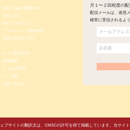
​月１〜２回程度の
MSC Japan 最新情報
配信メールは、迷惑
MSCとは
確実に受信されるよ
MSCプログラム
ワークショップ開催情報
受講をお考えの方に
ガイド瞑想音声
関連書籍
よくある質問
リンク集
お問い合わせ
 MSC）ウェブサイトの翻訳文は、CMSCの許可を得て掲載しています。当