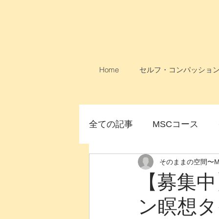
Home
セルフ・コンパッショ
全ての記事
MSCコース
そのままの空間〜My Pla
論文
MSCコース無料
【募集中
ン瞑想タ
女性のためのMSC
オン