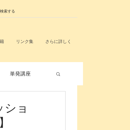
籍
リンク集
さらに詳しく
単発講座
毎月開催
ッショ
】
無料
入門講座