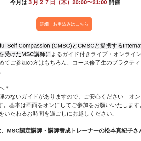
 今月は
３月２７日（木）20:00〜21:00 
開催
詳細・お申込みはこちら
dful Self Compassion (CMSC)とCMSCと提携するInternati
を受けたMSC講師に
よるガイド付きライブ・オンライ
めてご参加の方はもちろん、コース修了生のプラクティ
。
へ＊
理のないガイドがありますので、ご安心ください。
オン
します。基本は画面をオンにしてご参加をお願いいたしま
をいたわるお時間を過ごしにお越しください。
は、MSC認定講師・講師養成トレーナーの松本真紀子さ