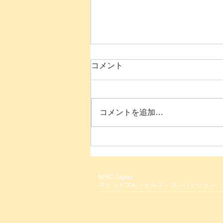
コメント
コメントを追加…
【５月８日スタート！】🟨マ
インドフル・セルフ・コンパ
ッション８週間【木曜・夜】
MSC Japan
コース
マインドフル・セルフ・コンパッション