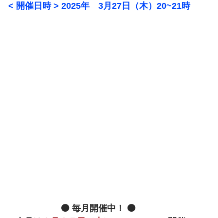
< 開催日時 > 2025年　3月27日（木）20~21時
従事者向けMSC
リトリート
サイレント・リト
C体験ワークショップ
🟠 毎月開催中！ 🟠 