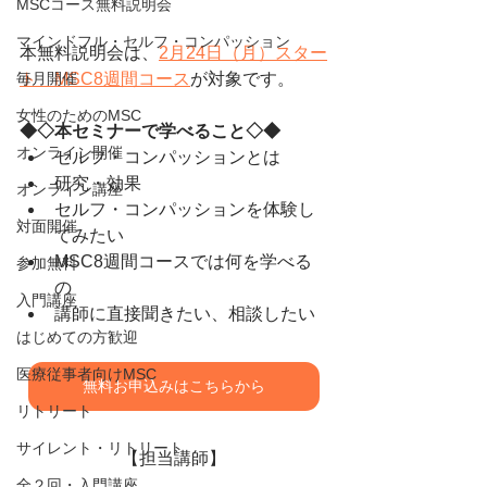
MSCコース無料説明会
マインドフル・セルフ・コンパッション
本無料説明会は、
2月24日（月）スター
毎月開催
ト　MSC8週間コース
が対象です。
女性のためのMSC
◆◇本セミナーで学べること◇◆
オンライン開催
セルフ・コンパッションとは
研究・効果
オンライン講座
セルフ・コンパッションを体験し
対面開催
てみたい
MSC8週間コースでは何を学べる
参加無料
の
入門講座
講師に直接聞きたい、相談したい
はじめての方歓迎
医療従事者向けMSC
無料お申込みはこちらから
リトリート
サイレント・リトリート
【担当講師】
全２回・入門講座