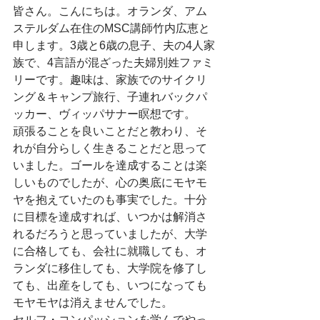
皆さん。こんにちは。オランダ、アム
ステルダム在住のMSC講師竹内広恵と
申します。3歳と6歳の息子、夫の4人家
族で、4言語が混ざった夫婦別姓ファミ
リーです。趣味は、家族でのサイクリ
ング＆キャンプ旅行、子連れバックパ
ッカー、ヴィッパサナー瞑想です。
頑張ることを良いことだと教わり、そ
れが自分らしく生きることだと思って
いました。ゴールを達成することは楽
しいものでしたが、心の奥底にモヤモ
ヤを抱えていたのも事実でした。十分
に目標を達成すれば、いつかは解消さ
れるだろうと思っていましたが、大学
に合格しても、会社に就職しても、オ
ランダに移住しても、大学院を修了し
ても、出産をしても、いつになっても
モヤモヤは消えませんでした。
セルフ・コンパッションを学んでやっ