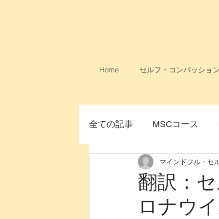
Home
セルフ・コンパッショ
全ての記事
MSCコース
マインドフル・セ
論文
MSCコース無料
翻訳：セ
ロナウイル
女性のためのMSC
オン