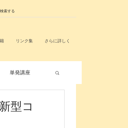
籍
リンク集
さらに詳しく
単発講座
毎月開催
新型コ
）
無料
入門講座