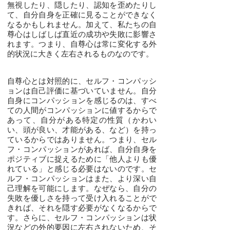
無視したり、隠したり、認知を歪めたりし
て、自分自身を正確に見ることができなく
なるかもしれません。加えて、私たちの自
尊心はしばしば直近の成功や失敗に影響さ
れます。つまり、自尊心は常に変化する外
的状況に大きく左右されるものなのです。
自尊心とは対照的に、セルフ・コンパッシ
ョンは自己評価に基づいていません。自分
自身にコンパッションを感じるのは、すべ
ての人間がコンパッションに値するからで
あって、自分がある特定の性質（かわい
い、頭が良い、才能がある、など）を持っ
ているからではありません。つまり、セル
フ・コンパッションがあれば、自分自身を
ポジティブに捉えるために「他人よりも優
れている」と感じる必要はないのです。セ
ルフ・コンパッションはまた、より深い自
己理解を可能にします。なぜなら、自分の
失敗を優しさを持って受け入れることがで
きれば、それを隠す必要がなくなるからで
す。さらに、セルフ・コンパッションは状
況などの外的要因に左右されないため、そ