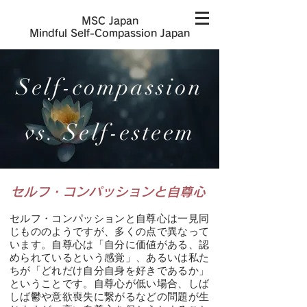
MSC Japan
​Mindful Self-Compassion Japan
Self-compassion
vs. Self-esteem
セルフ・コンパッションと自尊心
セルフ・コンパッションと自尊心は一見同
じもののようですが、多くの点で異なって
います。自尊心は「自分に価値がある、認
められているという感覚」、あるいは私た
ちが「どれだけ自分自身を好きであるか」
ということです。自尊心が低い場合、しば
しば鬱や意欲喪失に繋がるなどの問題が生