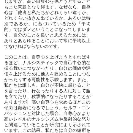
じますが、高い自尊心を保とうとすること
もまた問題となり得ます。なぜなら、自尊
心は「他者と私たちがどれくらい違うか、
どれくらい抜きん出ているか、あるいは特
別であるか」に基づいているため「平均
的」ではダメということになってしまいま
す。自分のことを良いと思えるためには、
ありとあらゆることにおいて常に平均以上
でなければならないのです。
このことは、自尊心を上げようとすればす
るほど、ナルシスティックで自己中心的な
振る舞いにつながったり、自分の価値や評
価を上げるために他人を貶めることにつな
がったりする可能性を示唆します。また、
私たちは誰しも、自分が不快に感じること
を言ったり、行なったりする人に対して腹
を立てたり、攻撃的になったりすることが
ありますが、高い自尊心を求めるほどこの
傾向は顕著になるでしょう。セルフ・コン
パッションと対比した場合、自尊心がより
高いレベルのナルシシズムや反射的な怒り
と関連していることが研究により示されて
います。この結果、私たちは自分の短所を