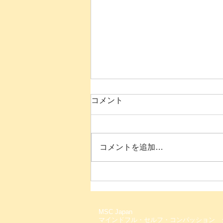
コメント
コメントを追加…
【参加無料・毎月開催】8月
のセルフ・コンパッション瞑
想タイム【オンライン・ガイ
MSC Japan
ド付】
マインドフル・セルフ・コンパッション