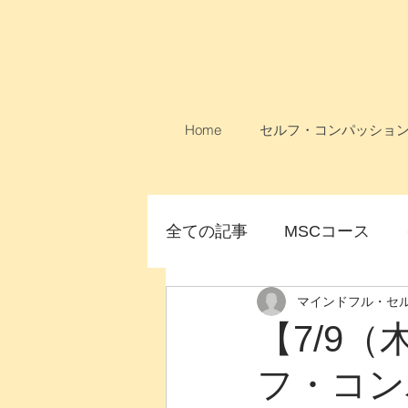
Home
セルフ・コンパッショ
全ての記事
MSCコース
マインドフル・セ
論文
MSCコース無料
【7/9
フ・コン
女性のためのMSC
オン