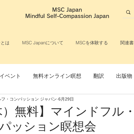
MSC Japan
​Mindful Self-Compassion Japan
ンとは
MSC Japanについて
MSCを体験する
関連書
イベント
無料オンライン瞑想
翻訳
出版物
ルフ・コンパッション ジャパン
6月29日
説明会
マインドフル・セルフ・コンパッション
（木）無料】マインドフル
パッション瞑想会
ライン開催
オンライン講座
対面開催
参加