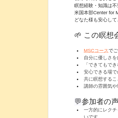
瞑想経験・知識は不
米国本部Center 
どなた様も安心して
🌱 この瞑
MSCコース
でご
自分に優しさを
「できてもでき
安心できる場で
共に瞑想するこ
講師の雰囲気や
💬
参加者の
一方的にレクチ
いです。