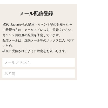
きゃ」と踏ん張るほど苦
やかし？ 頑張
しくなっている方へ｜
の心の整え方
MSC 8週間コース
メール配信登録
MSC Japanからの講座・イベント等のお知らせを
ご希望の方は、メールアドレスをご登録ください。
​月１〜２回程度の配信を予定しています。
配信メールは、迷惑メール等のボックスに入りやす
いため、
確実に受信されるように設定をお願いします。
送信する
MSC Japan