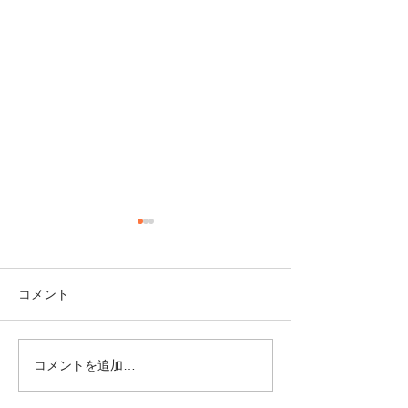
コメント
コメントを追加…
【10/8（木）開講・オン
【オンライン・6
ライン】「ちゃんとしな
「自分にやさし