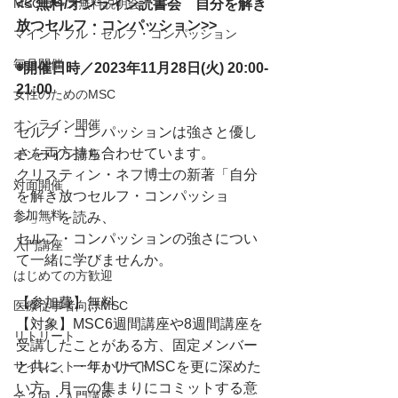
<< 無料/オンライン読書会　自分を解き
MSCコース無料説明会
放つセルフ・コンパッション>>
マインドフル・セルフ・コンパッション
毎月開催
◉開催日時／2023年11月28日(火) 20:00-
21:00
女性のためのMSC
オンライン開催
セルフ・コンパッションは強さと優し
さを両方持ち合わせています。
オンライン講座
クリスティン・ネフ博士の新著「自分
対面開催
を解き放つセルフ・コンパッショ
参加無料
ン」」を読み、
セルフ・コンパッションの強さについ
入門講座
て一緒に学びませんか。
はじめての方歓迎
【参加費】無料
医療従事者向けMSC
【対象】MSC6週間講座や8週間講座を
リトリート
受講したことがある方、固定メンバー
と共に、一年かけてMSCを更に深めた
サイレント・リトリート
い方、月一の集まりにコミットする意
全２回・入門講座