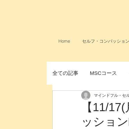
Home
セルフ・コンパッショ
全ての記事
MSCコース
マインドフル・セ
論文
MSCコース無料
【11/1
ッション
女性のためのMSC
オン