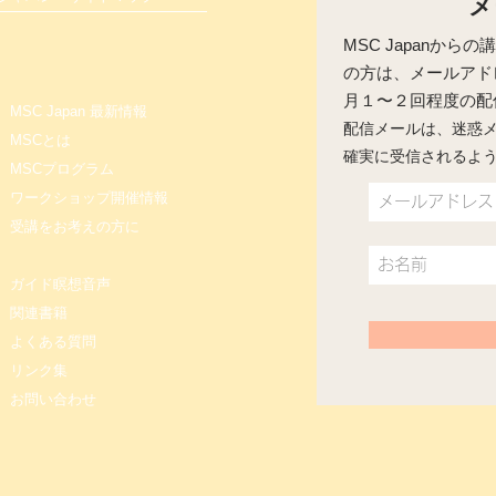
メ
MSC Japanか
の方は、メールアド
​月１〜２回程度の
MSC Japan 最新情報
配信メールは、迷惑
MSCとは
確実に受信されるよ
MSCプログラム
ワークショップ開催情報
受講をお考えの方に
ガイド瞑想音声
関連書籍
よくある質問
リンク集
お問い合わせ