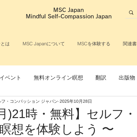
MSC Japan
​Mindful Self-Compassion Japan
ンとは
MSC Japanについて
MSCを体験する
関連書
イベント
無料オンライン瞑想
翻訳
出版物
ルフ・コンパッション ジャパン
2025年10月28日
説明会
マインドフル・セルフ・コンパッション
7(月)21時・無料】セルフ
瞑想を体験しよう 〜
ライン開催
オンライン講座
対面開催
参加