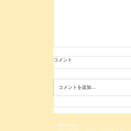
コメント
コメントを追加…
【募集中】マインドフル・セ
ルフ・コンパッション入門講
座【オンライン】
MSC Japan
マインドフル・セルフ・コンパッション