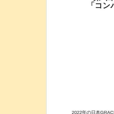
「コン
はじめての方歓迎
医療
全２回・入門講座
MS
2022年の日本GR