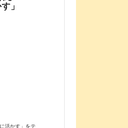
かす」
リート
践に活かす」をテ