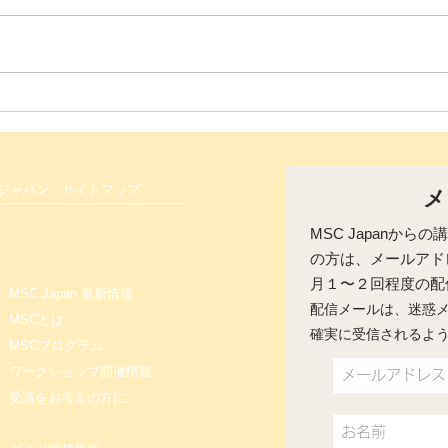
【8/6（木）無料・体験説明
【募
会】「もっと頑張らなきゃ」
ルフ
が止まらない方へ セルフ・コ
座【
ンパッションとは？
 ジャパン
サイトマップ
メ
MSC Japanか
の方は、メールアド
​月１〜２回程度の
MSC Japan 最新情報
配信メールは、迷惑
MSCとは
確実に受信されるよ
MSCプログラム
ワークショップ開催情報
受講をお考えの方に