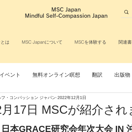
MSC Japan
​Mindful Self-Compassion Japan
ンとは
MSC Japanについて
MSCを体験する
関連書
イベント
無料オンライン瞑想
翻訳
出版物
ルフ・コンパッション ジャパン
2022年12月1日
説明会
マインドフル・セルフ・コンパッション
12月17日 MSCが紹介さ
ライン開催
オンライン講座
対面開催
参加
 日本GRACE研究会年次大会 IN 