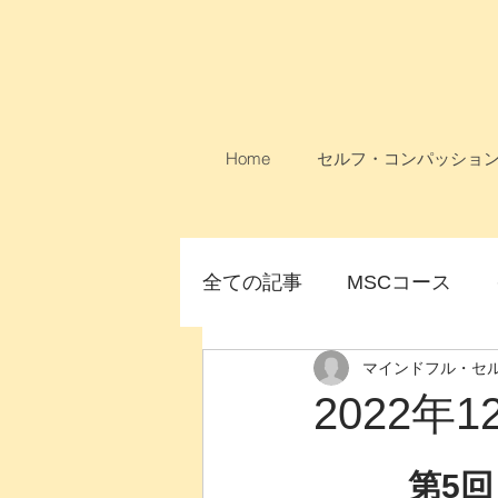
Home
セルフ・コンパッショ
全ての記事
MSCコース
マインドフル・セ
論文
MSCコース無料
2022年
女性のためのMSC
オン
第5回