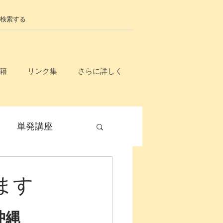
籍
リンク集
さらに詳しく
単発講座
毎月開催
れます
無料
入門講座
沖縄