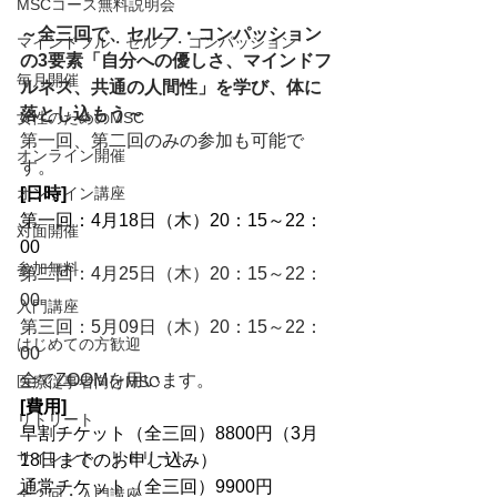
MSCコース無料説明会
～全三回で、セルフ・コンパッション
マインドフル・セルフ・コンパッション
の3要素「自分への優しさ、マインドフ
毎月開催
ルネス、共通の人間性」を学び、体に
落とし込もう～
女性のためのMSC
第一回、第二回のみの参加も可能で
オンライン開催
す。
[日時]
オンライン講座
第一回：4月18日（木）20：15～22：
対面開催
00
参加無料
第二回：4月25日（木）20：15～22：
00
入門講座
第三回：5月09日（木）20：15～22：
はじめての方歓迎
00
全てZOOMを用います。
医療従事者向けMSC
[費用]
リトリート
早割チケット（全三回）8800円（3月
サイレント・リトリート
18日までのお申し込み）
通常チケット（全三回）9900円
全２回・入門講座