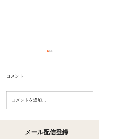
コメント
コメントを追加…
【10/8（木）開講・オン
【オンライン・6
ライン】「ちゃんとしな
「自分にやさし
きゃ」と踏ん張るほど苦
やかし？ 頑張
しくなっている方へ｜
の心の整え方
MSC 8週間コース
メール配信登録