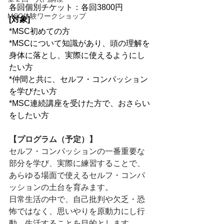
各回個別チケット：各回3800円
MSC体験ワークショップ
[対象]
*MSC初めての方
*MSCについて知識があり、頭の理解を
身体に落とし、実際に使えるようにし
たい方
*仲間と共に、セルフ・コンパッション
を学びたい方
*MSC連続講座を受けた方で、おさらい
をしたい方
【プログラム（予定）】
セルフ・コンパッションの一番重要な
部分を学び、実際に練習することで、
あらゆる場面で使えるセルフ・コンパ
ッションの土台を育みます。
日常生活の中で、自己批判や欠乏・恐
怖ではなく、思いやりを原動力にし行
動、生活することを目的とします。