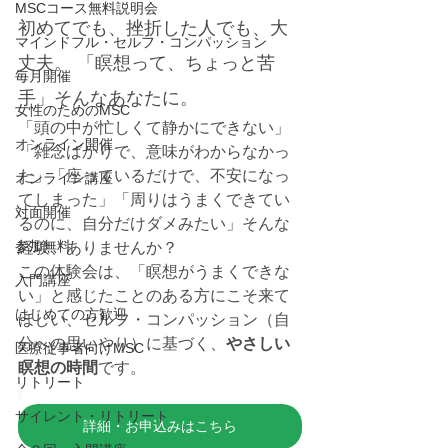
MSCコース無料説明会
初めてでも、挫折した人でも、大
マインドフル・セルフ・コンパッション
丈夫。 「瞑想って、ちょっと苦
毎月開催
手」そんなあなたに。
女性のためのMSC
「頭の中が忙しくて静かにできない」
オンライン開催
「雑念ばかりで、意味がわからなかっ
た」「座っているだけで、不安になっ
オンライン講座
てしまった」「周りはうまくできてい
対面開催
るのに、自分だけダメみたい」そんな
参加無料
経験、ありませんか？
この体験会は、「瞑想がうまくできな
入門講座
い」と感じたことのある方にこそ来て
はじめての方歓迎
ほしい、セルフ・コンパッション（自
分への思いやり）に基づく、
やさしい
医療従事者向けMSC
瞑想の時間
です。
リトリート
サイレント・リトリート
詳細・お申込みはこちら