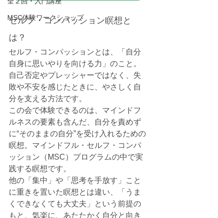
全２回・入門講座
MSC体験ワークショップ
セルフ・コンパッション瞑想と
は？
セルフ・コンパッションとは、「自分
自身に思いやりを向ける力」のこと。
自己否定やプレッシャーではなく、失
敗や不安を感じたときに、やさしく自
分を支える方法です。
この会で体験できるのは、マインドフ
ルネスの要素も含んだ、自分を責めず
に“そのままの自分”を受け入れるための
瞑想。マインドフル・セルフ・コンパ
ッション（MSC）プログラムの中で実
践する瞑想です。
他の「集中」や「思考を手放す」こと
に重きを置いた瞑想とは違い、「うま
くできなくても大丈夫」という前提の
もと、気楽に、あたたかく自分と向き