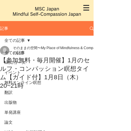
MSC Japan
​Mindful Self-Compassion Japan
記事
全ての記事
そのままの空間〜My Place of Mindfulness & Compassion〜
全ての記事
1月3日
【参加無料・毎月開催】1月のセ
MSCコース
ルフ・コンパッション瞑想タイ
イベント
ム【ガイド付】1月8日（木）
無料オンライン瞑想
20~21時
翻訳
出版物
単発講座
論文