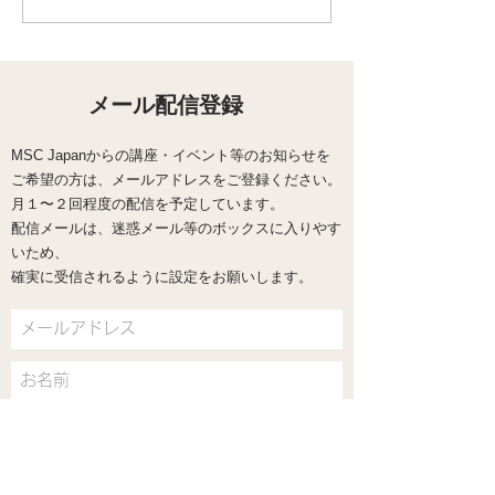
ライン】「ちゃんとしな
「自分にやさし
きゃ」と踏ん張るほど苦
やかし？ 頑張
しくなっている方へ｜
の心の整え方
MSC 8週間コース
メール配信登録
MSC Japanからの講座・イベント等のお知らせを
ご希望の方は、メールアドレスをご登録ください。
​月１〜２回程度の配信を予定しています。
配信メールは、迷惑メール等のボックスに入りやす
いため、
確実に受信されるように設定をお願いします。
送信する