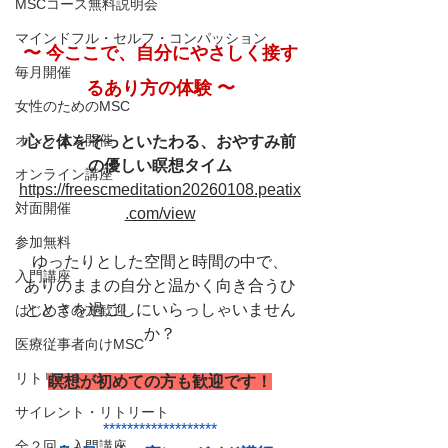
MSCコース無料説明会
マインドフル・セルフ・コンパッション
〜 今ここで、自分にやさしく接す
毎月開催
るあり方の体験 〜
女性のためのMSC
オンライン開催
心と体をそっといたわる、おやすみ前
の優しい瞑想タイム
オンライン講座
https://freescmeditation20260108.peatix
対面開催
.com/view
参加無料
ゆったりとした空間と時間の中で、
入門講座
ありのままの自分と温かく向き合うひ
とときを過ごしにいらっしゃいません
はじめての方歓迎
か？
医療従事者向けMSC
リトリート
瞑想が初めての方も歓迎です！
サイレント・リトリート
*******************
全２回・入門講座