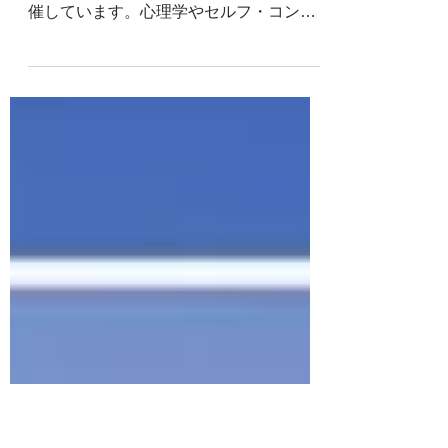
コンパッション瞑想会
参加費無料・初めての方歓迎🌱 毎月1～3
回無料イベント（体験会・瞑想会）を開
催しています。心理学やセルフ・コンパ
ッションの知識は必要ありません。少人
数制のため、初めての方も安心してご参
加頂けます。