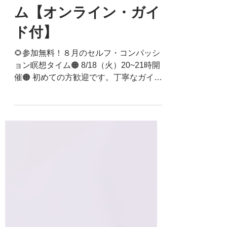
ンパッション瞑想タイ
ム【オンライン・ガイ
ド付】
🌻参加無料！８月のセルフ・コンパッシ
ョン瞑想タイム🟠 8/18（火）20~21時開
催🟠 初めての方歓迎です。丁寧なガイド
がありますので、気楽にご参加くださ
い。🟠ガイド講師：大宮宗一郎（MSC講
師）